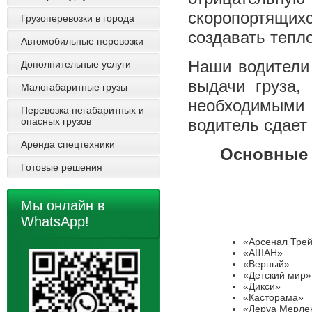
скоропортящих
Грузоперевозки в города
создавать тепл
Автомобильные перевозки
Наши водители
Дополнительные услуги
выдачи груза,
Малогабаритные грузы
необходимыми
Перевозка негабаритных и
опасных грузов
водитель сдает
Аренда спецтехники
Основные 
Готовые решения
Мы онлайн в
WhatsApp!
«Арсенал Тре
«АШАН»
«Верный»
«Детский мир»
«Дикси»
«Касторама»
«Леруа Мерле